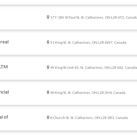
177-185 St Paul St, St. Catharines, ON L2R 6T3, Canad
real
31 King St, St. Catharines, ON L2R 6W7, Canada
 ATM
45 King St Unit 41, St. Catharines, ON L2R 6S2, Canad
ncial
40 King St, St. Catharines, ON L2R 3H4, Canada
l of
8 Church St, St. Catharines, ON L2R 3B3, Canada