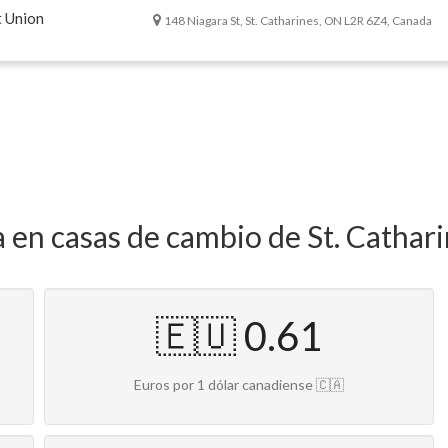
t Union
148 Niagara St, St. Catharines, ON L2R 6Z4, Canada
 en casas de cambio de St. Cathar
🇪🇺 0.61
Euros por 1 dólar canadiense 🇨🇦