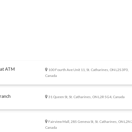
 at ATM
100 Fourth Ave Unit 11, St. Catharines, ON L2S 3P3,
Canada
ranch
31 Queen St, St. Catharines, ON L2R 5G4, Canada
Fairview Mall, 285 Geneva St, St. Catharines, ON L2N
Canada