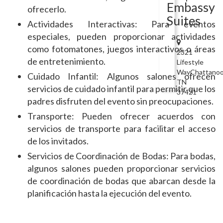
Embassy
ofrecerlo.
Suites
Actividades Interactivas: Para eventos
especiales, pueden proporcionar actividades
como fotomatones, juegos interactivos o áreas
2321
de entretenimiento.
Lifestyle
WayChattanoo
Cuidado Infantil: Algunos salones ofrecen
TN
servicios de cuidado infantil para permitir que los
37421
padres disfruten del evento sin preocupaciones.
Transporte: Pueden ofrecer acuerdos con
servicios de transporte para facilitar el acceso
de los invitados.
Servicios de Coordinación de Bodas: Para bodas,
algunos salones pueden proporcionar servicios
de coordinación de bodas que abarcan desde la
planificación hasta la ejecución del evento.