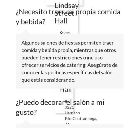
Lindsay
¿Necesito traer mi propia comida
Street
Hall
y bebida?
901
Lindsay
Algunos salones de fiestas permiten traer
StChattanooga,
comida y bebida propia, mientras que otros
TN
37402
pueden tener restricciones o incluso
Century
ofrecer servicios de catering. Asegúrate de
conocer las políticas específicas del salón
Club
que estás considerando.
Banquet
Hall
¿Puedo decorar el salón a mi
3221
gusto?
Harrison
PikeChattanooga,
TN