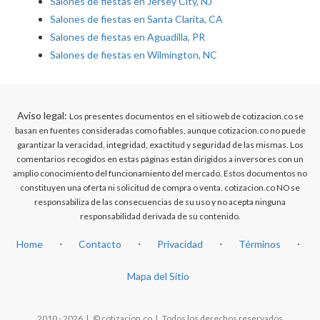
Salones de fiestas en Jersey City, NJ
Salones de fiestas en Santa Clarita, CA
Salones de fiestas en Aguadilla, PR
Salones de fiestas en Wilmington, NC
Aviso legal:
Los presentes documentos en el sitio web de cotizacion.co se
basan en fuentes consideradas como fiables, aunque cotizacion.co no puede
garantizar la veracidad, integridad, exactitud y seguridad de las mismas. Los
comentarios recogidos en estas páginas están dirigidos a inversores con un
amplio conocimiento del funcionamiento del mercado. Estos documentos no
constituyen una oferta ni solicitud de compra o venta. cotizacion.co NO se
responsabiliza de las consecuencias de su uso y no acepta ninguna
responsabilidad derivada de su contenido.
Home
⋅
Contacto
⋅
Privacidad
⋅
Términos
⋅
Mapa del Sitio
2010 - 2026 | © cotizacion.co | Todos los derechos reservados