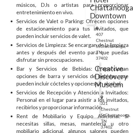
músicos, DJs o artistas para proporcionar
Chattanoog
entretenimiento en vivo.
Downtown
Servicios de Valet o Parking: Ofrecen opciones
de estacionamiento para tus invitados, que
407
pueden incluir servicios de valet.
Chestnut
Servicios de Limpieza: Se encargan de la limpieza
StChattanooga,
antes y después del evento para que puedas
TN
37402
disfrutar sin preocupaciones.
Creative
Bar y Servicios de Bebidas: Proporcionan
Discovery
opciones de barra y servicios de bebidas, que
Museum
pueden incluir cócteles y opciones sin alcohol.
Servicios de Recepción y Atención a Invitados:
Personal en el lugar para asistir a los invitados,
321
recibirlos y proporcionar información.
Chestnut
StChattanooga,
Rent de Mobiliario y Equipo Adicional: Si
TN
necesitas sillas, mesas, mantelería u otro
37402
mobiliario adicional, algunos salones pueden