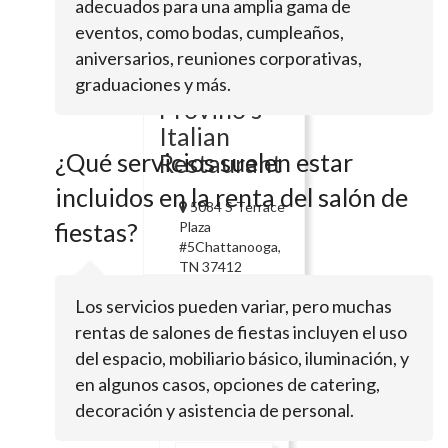
adecuados para una amplia gama de
eventos, como bodas, cumpleaños,
1441 N Smith
RdChattanooga, TN
aniversarios, reuniones corporativas,
37412
graduaciones y más.
Provino's
Italian
¿Qué servicios suelen estar
Restaurant
incluidos en la renta del salón de
5084 S Terrace
fiestas?
Plaza
#5Chattanooga,
TN 37412
Epicurean
Los servicios pueden variar, pero muchas
Restaurant
rentas de salones de fiestas incluyen el uso
del espacio, mobiliario básico, iluminación, y
4301
en algunos casos, opciones de catering,
Ringgold
decoración y asistencia de personal.
RdChattanooga,
TN 37412