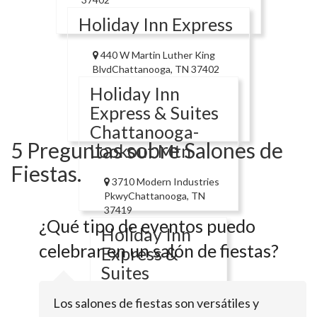
Holiday Inn Express
440 W Martin Luther King
BlvdChattanooga, TN 37402
Holiday Inn
Express & Suites
Chattanooga-
5 Preguntas sobre Salones de
Lookout Mtn
Fiestas.
3710 Modern Industries
PkwyChattanooga, TN
37419
¿Qué tipo de eventos puedo
Holiday Inn
celebrar en un salón de fiestas?
Express &
Suites
Chattanooga
Los salones de fiestas son versátiles y
(East Ridge)