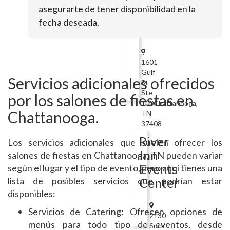
asegurarte de tener disponibilidad en la
The
fecha deseada.
Mill
1601
Gulf
Servicios adicionales ofrecidos
St
Ste
por los salones de fiestas en
100Chattanooga,
Chattanooga.
TN
37408
River
Los servicios adicionales que suelen ofrecer los
Inn
salones de fiestas en Chattanooga, TN pueden variar
Events
según el lugar y el tipo de evento, pero aquí tienes una
lista de posibles servicios que podrían estar
Center
disponibles:
Servicios de Catering: Ofrecen opciones de
2130
menús para todo tipo de eventos, desde
Suck