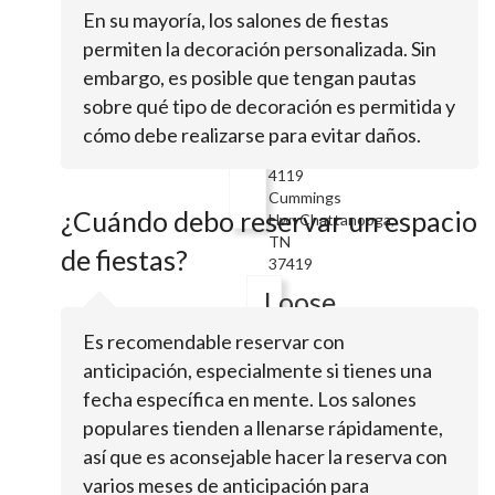
37406
En su mayoría, los salones de fiestas
The
permiten la decoración personalizada. Sin
Venue
embargo, es posible que tengan pautas
Chattanooga
sobre qué tipo de decoración es permitida y
cómo debe realizarse para evitar daños.
4119
Cummings
¿Cuándo debo reservar un espacio
HwyChattanooga,
TN
de fiestas?
37419
Loose
Cannon
Es recomendable reservar con
anticipación, especialmente si tienes una
fecha específica en mente. Los salones
1800
Rossville
populares tienden a llenarse rápidamente,
AveChattanooga,
así que es aconsejable hacer la reserva con
TN
varios meses de anticipación para
37408