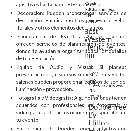
aperitivos hasta banquetes completos.
Creek
RdChattanooga,
Decoración: Pueden proporcionar servicios de
TN
decoración temática, centros de mesa, arreglos
37405
florales y otros elementos decorativos.
Best
Planificación de Eventos: Algunos salones
Western
ofrecen servicios de planificación de eventos,
Heritage
donde te ayudan a organizar todos los detalles
Inn
de tu celebración.
Equipo de Audio y Visual: Si planeas
7641
presentaciones, discursos o música en vivo, los
Lee
salones pueden proporcionar equipos de sonido,
HwyChattanooga,
iluminación y proyección.
TN
37421
Fotografía y Videografía: Algunos salones tienen
acuerdos con profesionales de fotografía y
DoubleTree
video para capturar los momentos especiales de
by
tu evento.
Hilton
Entretenimiento: Pueden tener contactos con
Hotel