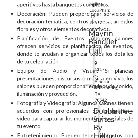
aperitivos hasta banquetes completos.
Nolana
LoopPharr,
Decoración: Pueden proporcionar servicios de
TX
decoración temática, centros de mesa, arreglos
78577
florales y otros elementos decorativos.
Mayrin
Planificación de Eventos: Algunos salones
Banquet
ofrecen servicios de planificación de eventos,
Hall
donde te ayudan a organizar todos los detalles
de tu celebración.
1117
Equipo de Audio y Visual: Si planeas
E
presentaciones, discursos o música en vivo, los
Alberta
salones pueden proporcionar equipos de sonido,
RdEdinburg,
iluminación y proyección.
TX
78542
Fotografía y Videografía: Algunos salones tienen
Doubletree
acuerdos con profesionales de fotografía y
Suites
video para capturar los momentos especiales de
tu evento.
By
Hilton
Entretenimiento: Pueden tener contactos con