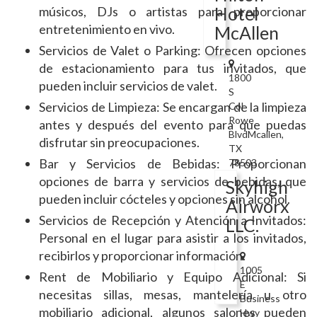
Hotel
músicos, DJs o artistas para proporcionar
entretenimiento en vivo.
McAllen
Servicios de Valet o Parking: Ofrecen opciones
de estacionamiento para tus invitados, que
1800
pueden incluir servicios de valet.
S
Servicios de Limpieza: Se encargan de la limpieza
Col
Rowe
antes y después del evento para que puedas
BlvdMcallen,
disfrutar sin preocupaciones.
TX
Bar y Servicios de Bebidas: Proporcionan
78503
opciones de barra y servicios de bebidas, que
Skyhigh
pueden incluir cócteles y opciones sin alcohol.
Airworx
Servicios de Recepción y Atención a Invitados:
LLC.
Personal en el lugar para asistir a los invitados,
recibirlos y proporcionar información.
1005
Rent de Mobiliario y Equipo Adicional: Si
E
necesitas sillas, mesas, mantelería u otro
Business
mobiliario adicional, algunos salones pueden
Hwy