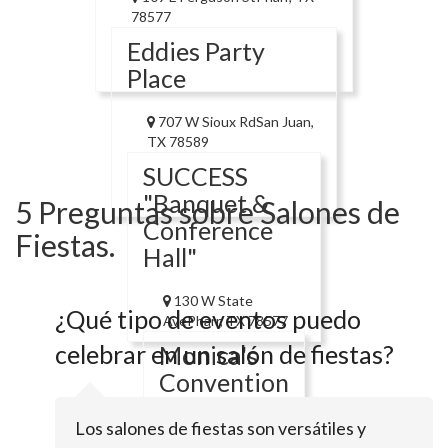
78577
Eddies Party
Place
707 W Sioux RdSan Juan,
TX 78589
SUCCESS
"Banquet &
5 Preguntas sobre Salones de
Conference
Fiestas.
Hall"
130 W State
¿Qué tipo de eventos puedo
AvePharr, TX 78577
celebrar en un salón de fiestas?
Monica's
Convention
Center
Los salones de fiestas son versátiles y