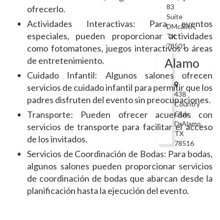
83
ofrecerlo.
Suite
Actividades Interactivas: Para eventos
DMcallen,
especiales, pueden proporcionar actividades
TX
78501
como fotomatones, juegos interactivos o áreas
de entretenimiento.
Alamo
Cuidado Infantil: Algunos salones ofrecen
servicios de cuidado infantil para permitir que los
438
padres disfruten del evento sin preocupaciones.
Country
Transporte: Pueden ofrecer acuerdos con
Club
DrAlamo,
servicios de transporte para facilitar el acceso
TX
de los invitados.
78516
Servicios de Coordinación de Bodas: Para bodas,
algunos salones pueden proporcionar servicios
de coordinación de bodas que abarcan desde la
planificación hasta la ejecución del evento.