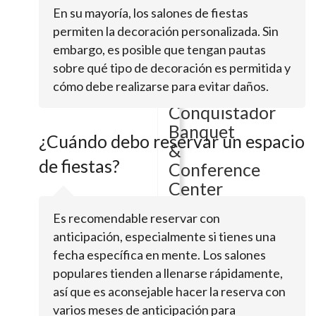
En su mayoría, los salones de fiestas
1209
permiten la decoración personalizada. Sin
E
Nolana
embargo, es posible que tengan pautas
LoopPharr,
sobre qué tipo de decoración es permitida y
TX
cómo debe realizarse para evitar daños.
78577
Conquistador
Banquet
¿Cuándo debo reservar un espacio
&
de fiestas?
Conference
Center
Es recomendable reservar con
601
anticipación, especialmente si tienes una
White
fecha específica en mente. Los salones
BugambiliaPharr,
populares tienden a llenarse rápidamente,
TX
así que es aconsejable hacer la reserva con
78577
varios meses de anticipación para
Clelo