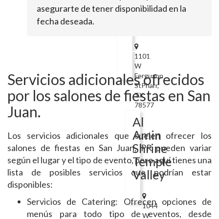
asegurarte de tener disponibilidad en la
Banquet
fecha deseada.
Hall
1101
W
Servicios adicionales ofrecidos
Ferguson
StPharr,
por los salones de fiestas en San
TX
78577
Juan.
Al
Amin
Los servicios adicionales que suelen ofrecer los
Shrine
salones de fiestas en San Juan, PR pueden variar
Temple
según el lugar y el tipo de evento, pero aquí tienes una
lista de posibles servicios que podrían estar
Valley
disponibles:
Servicios de Catering: Ofrecen opciones de
1044
menús para todo tipo de eventos, desde
W