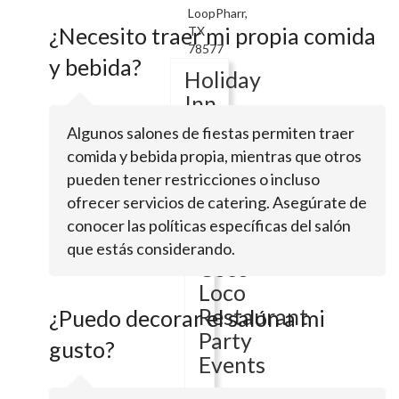
LoopPharr,
¿Necesito traer mi propia comida
TX
78577
y bebida?
Holiday
Inn
Express
Algunos salones de fiestas permiten traer
comida y bebida propia, mientras que otros
pueden tener restricciones o incluso
Serving
ofrecer servicios de catering. Asegúrate de
theSan
Juan
conocer las políticas específicas del salón
Area
que estás considerando.
Coco
Loco
Restaurant
¿Puedo decorar el salón a mi
Party
gusto?
Events