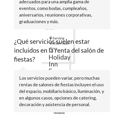
adecuados para una amplia gama de
1105 E Sioux
RdSan Juan, TX
eventos, como bodas, cumpleaños,
78589
aniversarios, reuniones corporativas,
Holiday
graduaciones y más.
Inn
Serving
¿Qué servicios suelen estar
theSan Juan
Area
incluidos en la renta del salón de
Holiday
fiestas?
Inn
Express
&
Los servicios pueden variar, pero muchas
Suites
rentas de salones de fiestas incluyen el uso
Pharr
del espacio, mobiliario básico, iluminación, y
en algunos casos, opciones de catering,
205
decoración y asistencia de personal.
W
Nolana