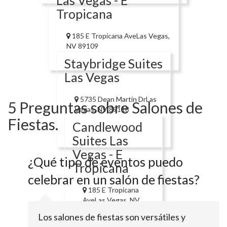
Las Vegas - E
Tropicana
185 E Tropicana AveLas Vegas,
NV 89109
Staybridge Suites
Las Vegas
5735 Dean Martin DrLas
5 Preguntas sobre Salones de
Vegas, NV 89118
Fiestas.
Candlewood
Suites Las
Vegas - E
¿Qué tipo de eventos puedo
Tropicana
celebrar en un salón de fiestas?
185 E Tropicana
AveLas Vegas, NV
89109
Los salones de fiestas son versátiles y