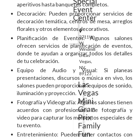
Special
aperitivos hasta banquetes completos.
Event
Decoración: Pueden proporcionar servicios de
Center
decoración temática, centros de mesa, arreglos
florales y otros elementos decorativos.
2711W
Planificación de Eventos: Algunos salones
W
ofrecen servicios de planificación de eventos,
Windmill
donde te ayudan a organizar todos los detalles
LnLas
de tu celebración.
Vegas,
NV
Equipo de Audio y Visual: Si planeas
89123
presentaciones, discursos o música en vivo, los
Las
salones pueden proporcionar equipos de sonido,
Vegas
iluminación y proyección.
Mini
Fotografía y Videografía: Algunos salones tienen
Gran
acuerdos con profesionales de fotografía y
Prix
video para capturar los momentos especiales de
Family
tu evento.
Fun
Entretenimiento: Pueden tener contactos con