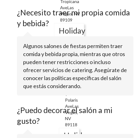
Tropicana
AveLas
¿Necesito traer mi propia comida
Vegas, NV
89109
y bebida?
Holiday
Inn
Algunos salones de fiestas permiten traer
Express
comida y bebida propia, mientras que otros
Las
pueden tener restricciones o incluso
Vegas
ofrecer servicios de catering. Asegúrate de
-
conocer las políticas específicas del salón
South
que estás considerando.
5760
Polaris
AveLas
¿Puedo decorar el salón a mi
Vegas,
NV
gusto?
89118
Holiday