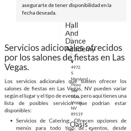
asegurarte de tener disponibilidad en la
Kathy's
fecha deseada.
Banquet
Hall
And
Dance
Servicios adicionales ofrecidos
Academy
por los salones de fiestas en Las
Vegas.
4972
S
Maryland
Los servicios adicionales que suelen ofrecer los
Pkwy
salones de fiestas en Las Vegas, NV pueden variar
Ste
según el lugar y el tipo de evento, pero aquí tienes una
5Las
lista de posibles servicios que podrían estar
Vegas,
NV
disponibles:
89119
Servicios de Catering: Ofrecen opciones de
Oasis
menús para todo tipo de eventos, desde