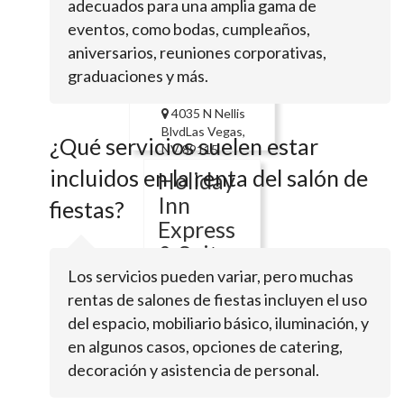
Holiday Inn
adecuados para una amplia gama de
Express Las
eventos, como bodas, cumpleaños,
Vegas-
aniversarios, reuniones corporativas,
Nellis
graduaciones y más.
4035 N Nellis
BlvdLas Vegas,
¿Qué servicios suelen estar
NV 89115
incluidos en la renta del salón de
Holiday
Inn
fiestas?
Express
& Suites
Las
Los servicios pueden variar, pero muchas
Vegas -
rentas de salones de fiestas incluyen el uso
del espacio, mobiliario básico, iluminación, y
E
en algunos casos, opciones de catering,
Tropicana
decoración y asistencia de personal.
175 E