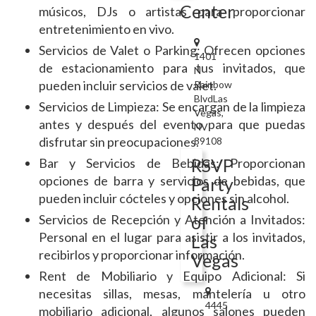
Center
músicos, DJs o artistas para proporcionar
entretenimiento en vivo.
Servicios de Valet o Parking: Ofrecen opciones
1401
de estacionamiento para tus invitados, que
N
pueden incluir servicios de valet.
Rainbow
BlvdLas
Servicios de Limpieza: Se encargan de la limpieza
Vegas,
antes y después del evento para que puedas
NV
disfrutar sin preocupaciones.
89108
RSVP
Bar y Servicios de Bebidas: Proporcionan
opciones de barra y servicios de bebidas, que
Party
pueden incluir cócteles y opciones sin alcohol.
Rentals
Servicios de Recepción y Atención a Invitados:
of
Personal en el lugar para asistir a los invitados,
Las
recibirlos y proporcionar información.
Vegas
Rent de Mobiliario y Equipo Adicional: Si
necesitas sillas, mesas, mantelería u otro
4445
mobiliario adicional, algunos salones pueden