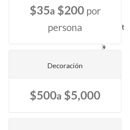
NV
$35
$200
a
por
89118
Oasis
persona
Banquet
Hall
3740
E
Decoración
Sunset
Rd
Ste
103Las
Vegas,
$500
$5,000
a
NV
89120