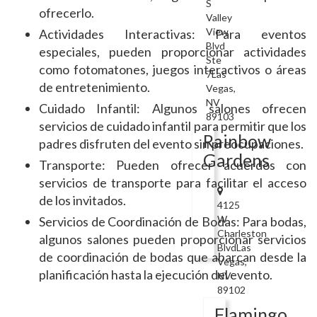
S
ofrecerlo.
Valley
View
Actividades Interactivas: Para eventos
Blvd
especiales, pueden proporcionar actividades
Ste
como fotomatones, juegos interactivos o áreas
7Las
de entretenimiento.
Vegas,
NV
Cuidado Infantil: Algunos salones ofrecen
89103
servicios de cuidado infantil para permitir que los
Rainbow
padres disfruten del evento sin preocupaciones.
Gardens
Transporte: Pueden ofrecer acuerdos con
servicios de transporte para facilitar el acceso
de los invitados.
4125
W
Servicios de Coordinación de Bodas: Para bodas,
Charleston
algunos salones pueden proporcionar servicios
BlvdLas
de coordinación de bodas que abarcan desde la
Vegas,
planificación hasta la ejecución del evento.
NV
89102
Flamingo