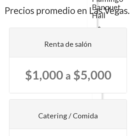
Banquet
Precios promedio en Las Vegas.
Hall
3495
E
Renta de salón
Flamingo
RdLas
Vegas,
NV
$1,000
$5,000
89121
a
Sierra
Gold
6515
Catering / Comida
S
Jones
BlvdLas
Vegas,