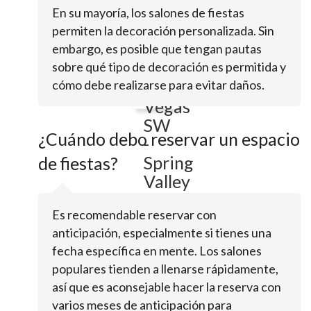
Inn
En su mayoría, los salones de fiestas
Express
permiten la decoración personalizada. Sin
&
embargo, es posible que tengan pautas
Suites
sobre qué tipo de decoración es permitida y
cómo debe realizarse para evitar daños.
Las
Vegas
SW
¿Cuándo debo reservar un espacio
-
Spring
de fiestas?
Valley
Es recomendable reservar con
6220
anticipación, especialmente si tienes una
S
fecha específica en mente. Los salones
Rainbow
populares tienden a llenarse rápidamente,
BlvdLas
Vegas,
así que es aconsejable hacer la reserva con
NV
varios meses de anticipación para
89118