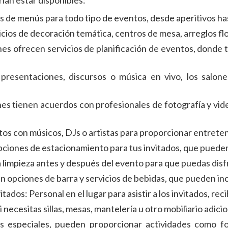
rían estar disponibles:
s de menús para todo tipo de eventos, desde aperitivos h
ios de decoración temática, centros de mesa, arreglos flo
es ofrecen servicios de planificación de eventos, donde t
 presentaciones, discursos o música en vivo, los salo
nes tienen acuerdos con profesionales de fotografía y vi
s con músicos, DJs o artistas para proporcionar entreten
pciones de estacionamiento para tus invitados, que pueden i
a limpieza antes y después del evento para que puedas dis
 opciones de barra y servicios de bebidas, que pueden incl
ados: Personal en el lugar para asistir a los invitados, rec
i necesitas sillas, mesas, mantelería u otro mobiliario adic
os especiales, pueden proporcionar actividades como f