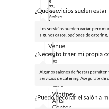
771
¿Qué servicios suelen estar i
Grand
AveNew
Haven,
CT
Los servicios pueden variar, pero much
06511
algunos casos, opciones de catering, 
Inspired
Venue
¿Necesito traer mi propia c
82
Crown
StNew
Algunos salones de fiestas permiten 
Haven,
servicios de catering. Asegúrate de c
CT
06510
Whitney
¿Puedo decorar el salón a m
Arts
Center