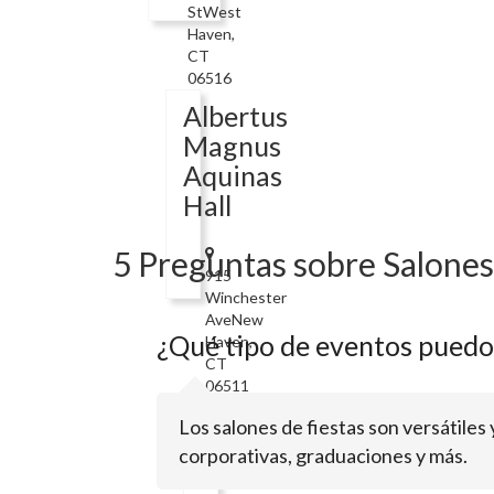
StWest
Haven,
CT
06516
Albertus
Magnus
Aquinas
Hall
5 Preguntas sobre Salones 
915
Winchester
AveNew
¿Qué tipo de eventos puedo 
Haven,
CT
06511
Adriana
Los salones de fiestas son versátile
Restaurant
corporativas, graduaciones y más.