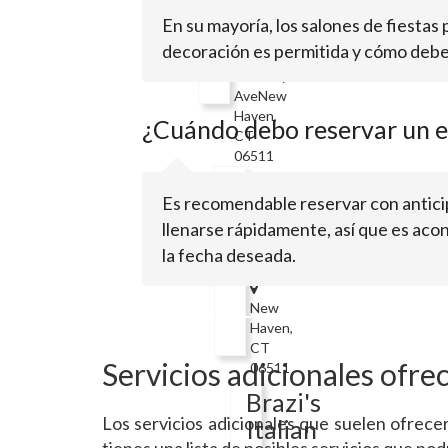
En su mayoría, los salones de fiestas
decoración es permitida y cómo debe 
591
Whitney
AveNew
Haven,
¿Cuándo debo reservar un es
CT
06511
Whitney
Es recomendable reservar con anticip
Arts
llenarse rápidamente, así que es acon
Center
la fecha deseada.
New
Haven,
CT
Servicios adicionales ofre
06511
Brazi's
Los servicios adicionales que suelen ofrece
Italian