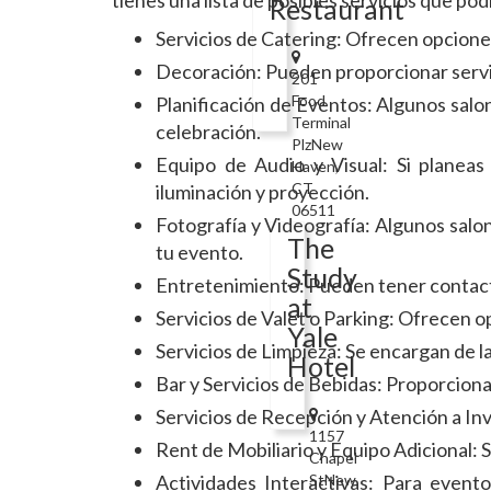
tienes una lista de posibles servicios que pod
Restaurant
Servicios de Catering: Ofrecen opcione
Decoración: Pueden proporcionar servic
201
Food
Planificación de Eventos: Algunos salon
Terminal
celebración.
PlzNew
Equipo de Audio y Visual: Si planeas
Haven,
CT
iluminación y proyección.
06511
Fotografía y Videografía: Algunos salo
The
tu evento.
Study
Entretenimiento: Pueden tener contacto
at
Servicios de Valet o Parking: Ofrecen o
Yale
Servicios de Limpieza: Se encargan de l
Hotel
Bar y Servicios de Bebidas: Proporcionan
Servicios de Recepción y Atención a Invit
1157
Rent de Mobiliario y Equipo Adicional: S
Chapel
Actividades Interactivas: Para event
StNew