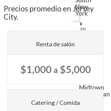
New
Precios promedio en Jersey
York
City.
343
W
36th
Renta de salón
StNew
York,
NY
10018
$1,000
$5,000
Crowne
a
Plaza
HY36
Midtown
Manhattan
Catering / Comida
320