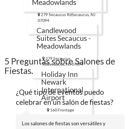
Meadowlands
279 Secaucus RdSecaucus, NJ
07094
Candlewood
Suites Secaucus -
Meadowlands
5 Preguntas sobre Salones de
279 Secaucus
RdSecaucus, NJ 07094
Fiestas.
Holiday Inn
Newark
International
¿Qué tipo de eventos puedo
Airport
celebrar en un salón de fiestas?
160 Frontage
RdNewark, NJ 07114
Los salones de fiestas son versátiles y
Holiday Inn