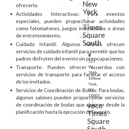
New
ofrecerlo.
York
Actividades Interactivas: Para eventos
-
especiales, pueden proporcionar actividades
Times
como fotomatones, juegos interactivos o áreas
Square
de entretenimiento.
South
Cuidado Infantil: Algunos salones ofrecen
servicios de cuidado infantil para permitir que los
padres disfruten del evento sin preocupaciones.
321
Transporte: Pueden ofrecer acuerdos con
W
35th
servicios de transporte para facilitar el acceso
StNew
de los invitados.
York,
Servicios de Coordinación de Bodas: Para bodas,
NY
10001
algunos salones pueden proporcionar servicios
voco
de coordinación de bodas que abarcan desde la
planificación hasta la ejecución del evento.
Times
Square
South