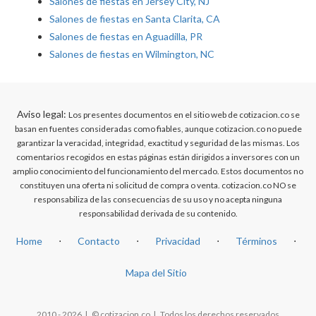
Salones de fiestas en Jersey City, NJ
Salones de fiestas en Santa Clarita, CA
Salones de fiestas en Aguadilla, PR
Salones de fiestas en Wilmington, NC
Aviso legal:
Los presentes documentos en el sitio web de cotizacion.co se
basan en fuentes consideradas como fiables, aunque cotizacion.co no puede
garantizar la veracidad, integridad, exactitud y seguridad de las mismas. Los
comentarios recogidos en estas páginas están dirigidos a inversores con un
amplio conocimiento del funcionamiento del mercado. Estos documentos no
constituyen una oferta ni solicitud de compra o venta. cotizacion.co NO se
responsabiliza de las consecuencias de su uso y no acepta ninguna
responsabilidad derivada de su contenido.
Home
⋅
Contacto
⋅
Privacidad
⋅
Términos
⋅
Mapa del Sitio
2010 - 2026 | © cotizacion.co | Todos los derechos reservados