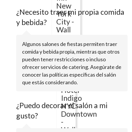
New
¿Necesito traer mi propia comida
York
City -
y bebida?
Wall
Street
Algunos salones de fiestas permiten traer
51
comida y bebida propia, mientras que otros
Nassau
pueden tener restricciones o incluso
StNew
ofrecer servicios de catering. Asegúrate de
York,
conocer las políticas específicas del salón
NY
10038
que estás considerando.
Hotel
Indigo
¿Puedo decorar el salón a mi
NYC
Downtown
gusto?
-
Wall