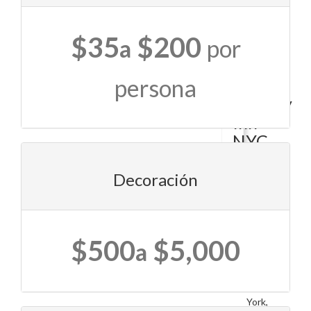
W
36th
$35
$200
StNew
a
por
York,
NY
persona
10018
Holiday
Inn
NYC
-
Lower
Decoración
East
Side
$500
$5,000
a
150
Delancey
StNew
York,