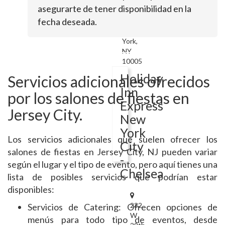
asegurarte de tener disponibilidad en la
126
fecha deseada.
Water
StNew
York,
NY
10005
Holiday
Servicios adicionales ofrecidos
Inn
por los salones de fiestas en
Express
Jersey City.
New
York
Los servicios adicionales que suelen ofrecer los
City
salones de fiestas en Jersey City, NJ pueden variar
-
según el lugar y el tipo de evento, pero aquí tienes una
Chelsea
lista de posibles servicios que podrían estar
disponibles:
232
Servicios de Catering: Ofrecen opciones de
W
menús para todo tipo de eventos, desde