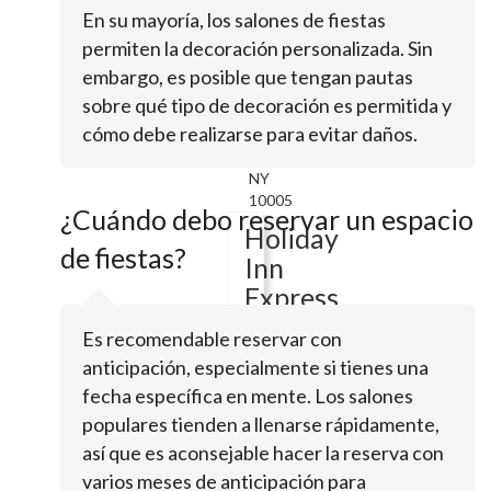
Street
En su mayoría, los salones de fiestas
permiten la decoración personalizada. Sin
embargo, es posible que tengan pautas
120
sobre qué tipo de decoración es permitida y
Water
cómo debe realizarse para evitar daños.
StNew
York,
NY
10005
¿Cuándo debo reservar un espacio
Holiday
de fiestas?
Inn
Express
New
Es recomendable reservar con
York
anticipación, especialmente si tienes una
City-
fecha específica en mente. Los salones
Wall
populares tienden a llenarse rápidamente,
Street
así que es aconsejable hacer la reserva con
varios meses de anticipación para