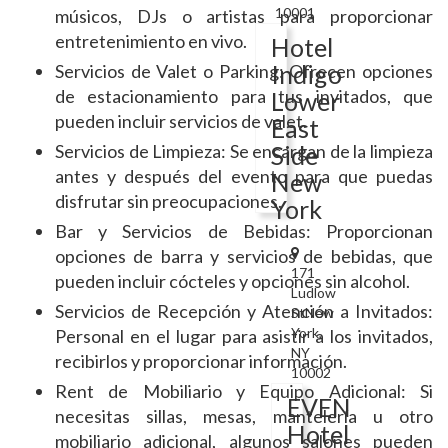
10001
músicos, DJs o artistas para proporcionar
entretenimiento en vivo.
Hotel
Indigo
Servicios de Valet o Parking: Ofrecen opciones
de estacionamiento para tus invitados, que
Lower
pueden incluir servicios de valet.
East
Servicios de Limpieza: Se encargan de la limpieza
Side
antes y después del evento para que puedas
New
disfrutar sin preocupaciones.
York
Bar y Servicios de Bebidas: Proporcionan
opciones de barra y servicios de bebidas, que
171
pueden incluir cócteles y opciones sin alcohol.
Ludlow
Servicios de Recepción y Atención a Invitados:
StNew
York,
Personal en el lugar para asistir a los invitados,
NY
recibirlos y proporcionar información.
10002
Rent de Mobiliario y Equipo Adicional: Si
EVEN
necesitas sillas, mesas, mantelería u otro
Hotel
mobiliario adicional, algunos salones pueden