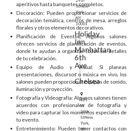
29th
aperitivos hasta banquetes completos.
StNew
York,
Decoración: Pueden proporcionar servicios de
NY
decoración temática, centros de mesa, arreglos
10001
florales y otros elementos decorativos.
Holiday
Planificación de Eventos: Algunos salones
Inn
ofrecen servicios de planificación de eventos,
Manhattan
donde te ayudan a organizar todos los detalles
6th
de tu celebración.
Ave
Equipo de Audio y Visual: Si planeas
-
presentaciones, discursos o música en vivo, los
Chelsea
salones pueden proporcionar equipos de sonido,
iluminación y proyección.
Fotografía y Videografía: Algunos salones tienen
125
acuerdos con profesionales de fotografía y
W
26th
video para capturar los momentos especiales de
StNew
tu evento.
York,
Entretenimiento: Pueden tener contactos con
NY