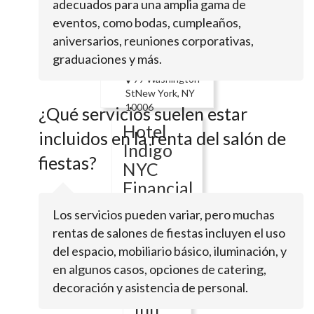
adecuados para una amplia gama de
Manhattan-
eventos, como bodas, cumpleaños,
Financial
aniversarios, reuniones corporativas,
District
graduaciones y más.
99 Washington
StNew York, NY
10006
¿Qué servicios suelen estar
Hotel
incluidos en la renta del salón de
Indigo
fiestas?
NYC
Financial
District
Los servicios pueden variar, pero muchas
rentas de salones de fiestas incluyen el uso
50 Trinity
del espacio, mobiliario básico, iluminación, y
PlNew York,
NY 10006
en algunos casos, opciones de catering,
Holiday
decoración y asistencia de personal.
Inn