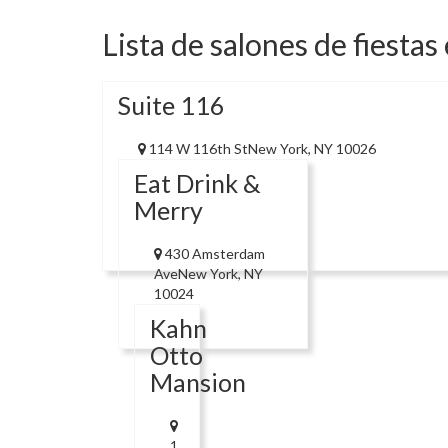
Lista de salones de fiesta
Suite 116
114 W 116th StNew York, NY 10026
Eat Drink &
Merry
430 Amsterdam
AveNew York, NY
10024
Kahn
Otto
Mansion
1