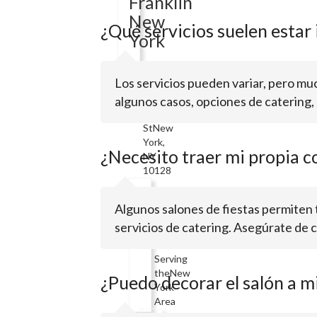
Franklin
New
¿Qué servicios suelen estar i
York
Los servicios pueden variar, pero much
164
algunos casos, opciones de catering, 
E
87th
StNew
York,
¿Necesito traer mi propia c
NY
10128
Holiday
Algunos salones de fiestas permiten 
Inn
servicios de catering. Asegúrate de c
Serving
theNew
¿Puedo decorar el salón a m
York
Area