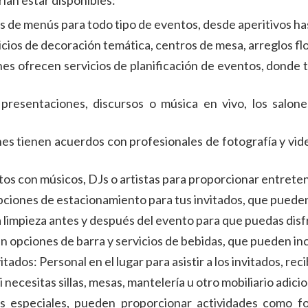
rían estar disponibles:
s de menús para todo tipo de eventos, desde aperitivos h
ios de decoración temática, centros de mesa, arreglos flo
es ofrecen servicios de planificación de eventos, donde t
 presentaciones, discursos o música en vivo, los salo
nes tienen acuerdos con profesionales de fotografía y vi
s con músicos, DJs o artistas para proporcionar entreten
pciones de estacionamiento para tus invitados, que pueden i
a limpieza antes y después del evento para que puedas dis
 opciones de barra y servicios de bebidas, que pueden incl
ados: Personal en el lugar para asistir a los invitados, rec
i necesitas sillas, mesas, mantelería u otro mobiliario adic
os especiales, pueden proporcionar actividades como f