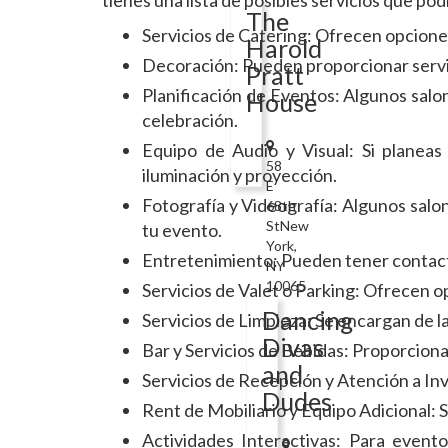
tienes una lista de posibles servicios que pod
The
Servicios de Catering: Ofrecen opcione
Harold
Decoración: Pueden proporcionar servic
Pratt
Planificación de Eventos: Algunos salon
House
celebración.
Equipo de Audio y Visual: Si planeas
58
iluminación y proyección.
E
Fotografía y Videografía: Algunos salo
68th
StNew
tu evento.
York,
Entretenimiento: Pueden tener contacto
NY
10065
Servicios de Valet o Parking: Ofrecen o
Dancing
Servicios de Limpieza: Se encargan de l
Divas
Bar y Servicios de Bebidas: Proporcionan
and
Servicios de Recepción y Atención a Invit
Dudes
Rent de Mobiliario y Equipo Adicional: S
Actividades Interactivas: Para event