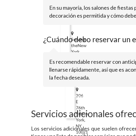
Holiday
En su mayoría, los salones de fiestas
Inn
decoración es permitida y cómo debe 
Express
¿Cuándo debo reservar un es
Serving
theNew
York
Area
Es recomendable reservar con anticip
East
llenarse rápidamente, así que es acon
Wing
la fecha deseada.
306
E
76th
Servicios adicionales ofre
StNew
York,
NY
Los servicios adicionales que suelen ofrece
10021