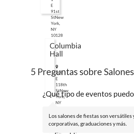
E
91st
StNew
York,
NY
10128
Columbia
Hall
5 Preguntas sobre Salones 
209
E
118th
StNew
¿Qué tipo de eventos puedo 
York,
NY
10035
Los salones de fiestas son versátile
voco
corporativas, graduaciones y más.
The