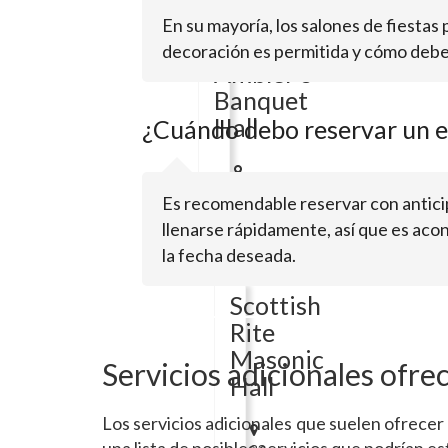
CA
En su mayoría, los salones de fiestas
95203
decoración es permitida y cómo debe 
Ambler's
Banquet
Hall
¿Cuándo debo reservar un es
2000
Es recomendable reservar con anticip
Amblers
llenarse rápidamente, así que es acon
LnStockton,
CA
la fecha deseada.
95204
Scottish
Rite
Masonic
Servicios adicionales ofrec
Hall
Los servicios adicionales que suelen ofrecer 