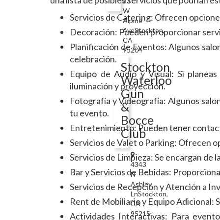
una lista de posibles servicios que podrían es
33
W
Servicios de Catering: Ofrecen opcione
Alpine
AveStockton,
Decoración: Pueden proporcionar servic
CA
Planificación de Eventos: Algunos salon
95204
celebración.
Stockton
Equipo de Audio y Visual: Si planeas
Waterloo
iluminación y proyección.
Gun
Fotografía y Videografía: Algunos salo
&
tu evento.
Bocce
Entretenimiento: Pueden tener contacto
Club
Servicios de Valet o Parking: Ofrecen o
Servicios de Limpieza: Se encargan de l
4343
Bar y Servicios de Bebidas: Proporcionan
N
Ashley
Servicios de Recepción y Atención a Invit
LnStockton,
Rent de Mobiliario y Equipo Adicional: S
CA
95215
Actividades Interactivas: Para event