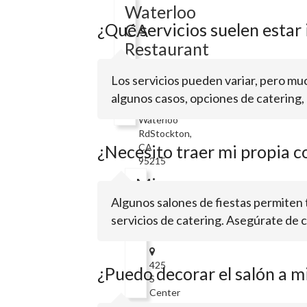
Waterloo
¿Qué servicios suelen estar i
CA
Restaurant
Los servicios pueden variar, pero much
10447
algunos casos, opciones de catering, 
E
Waterloo
RdStockton,
¿Necesito traer mi propia c
CA
95215
Mi
Ranchito
Algunos salones de fiestas permiten 
Cafe
servicios de catering. Asegúrate de c
425
¿Puedo decorar el salón a m
S
Center
StStockton,