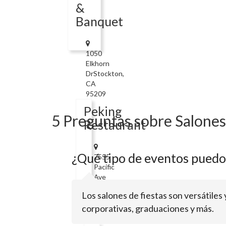
&
Banquet
1050
Elkhorn
DrStockton,
CA
95209
Peking
5 Preguntas sobre Salones 
Restaurant
¿Qué tipo de eventos puedo 
7555
Pacific
Ave
Ste
Los salones de fiestas son versátile
115Stockton,
corporativas, graduaciones y más.
CA
95207