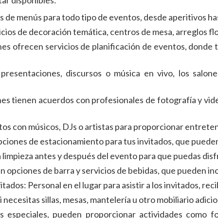
tar disponibles:
s de menús para todo tipo de eventos, desde aperitivos h
ios de decoración temática, centros de mesa, arreglos flo
es ofrecen servicios de planificación de eventos, donde t
 presentaciones, discursos o música en vivo, los salo
nes tienen acuerdos con profesionales de fotografía y vi
s con músicos, DJs o artistas para proporcionar entreten
pciones de estacionamiento para tus invitados, que pueden i
a limpieza antes y después del evento para que puedas dis
 opciones de barra y servicios de bebidas, que pueden incl
ados: Personal en el lugar para asistir a los invitados, rec
i necesitas sillas, mesas, mantelería u otro mobiliario adic
os especiales, pueden proporcionar actividades como f