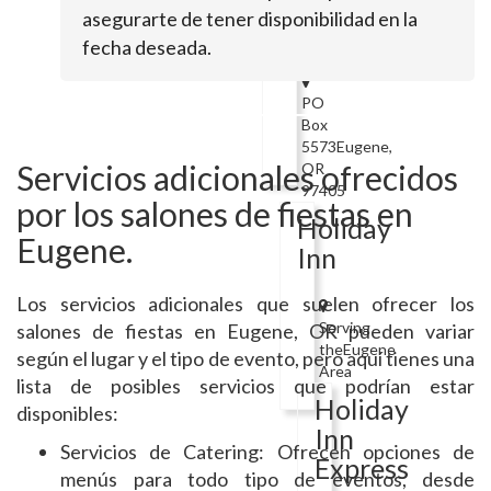
VineCuisine
asegurarte de tener disponibilidad en la
Catering
fecha deseada.
PO
Box
5573Eugene,
Servicios adicionales ofrecidos
OR
97405
por los salones de fiestas en
Holiday
Eugene.
Inn
Los servicios adicionales que suelen ofrecer los
Serving
salones de fiestas en Eugene, OR pueden variar
theEugene
según el lugar y el tipo de evento, pero aquí tienes una
Area
lista de posibles servicios que podrían estar
Holiday
disponibles:
Inn
Servicios de Catering: Ofrecen opciones de
Express
menús para todo tipo de eventos, desde