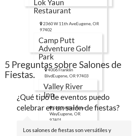
Lok Yaun
Restaurant
2360 W 11th AveEugene, OR
97402
Camp Putt
Adventure Golf
Park
5 Preguntas sobre Salones de
4006 Franklin
Fiestas.
BlvdEugene, OR 97403
Valley River
Inn
¿Qué tipo de eventos puedo
celebrar en un salón de fiestas?
1000 Valley River
WayEugene, OR
97401
Shadow
Los salones de fiestas son versátiles y