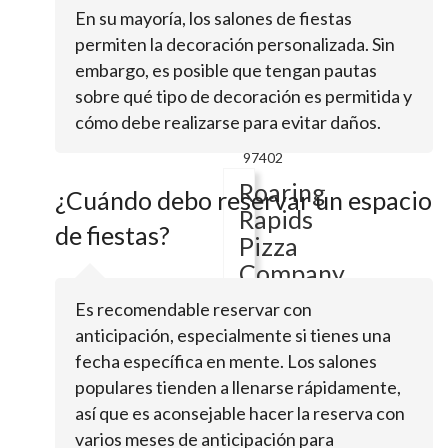
En su mayoría, los salones de fiestas
permiten la decoración personalizada. Sin
3000
embargo, es posible que tengan pautas
W
sobre qué tipo de decoración es permitida y
11th
AveEugene,
cómo debe realizarse para evitar daños.
OR
97402
Roaring
¿Cuándo debo reservar un espacio
Rapids
de fiestas?
Pizza
Company
Es recomendable reservar con
anticipación, especialmente si tienes una
4006
Franklin
fecha específica en mente. Los salones
BlvdEugene,
populares tienden a llenarse rápidamente,
OR
así que es aconsejable hacer la reserva con
97403
varios meses de anticipación para