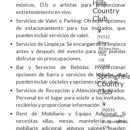
Hills
músicos, DJs o artistas para proporcionar
Country
entretenimiento en vivo.
Club
Servicios de Valet o Parking: Ofrecen opciones
de estacionamiento para tus invitados, que
pueden incluir servicios de valet.
92512
River
Servicios de Limpieza: Se encargan de la limpieza
RdJunction
antes y después del evento para que puedas
City,
disfrutar sin preocupaciones.
OR
97448
Bar y Servicios de Bebidas: Proporcionan
opciones de barra y servicios de bebidas, que
Springfiel
pueden incluir cócteles y opciones sin alcohol.
Country
Servicios de Recepción y Atención a Invitados:
Club
Personal en el lugar para asistir a los invitados,
recibirlos y proporcionar información.
90333
Rent de Mobiliario y Equipo Adicional: Si
Sunderman
necesitas sillas, mesas, mantelería u otro
RdSpringfield,
mobiliario adicional, algunos salones pueden
OR