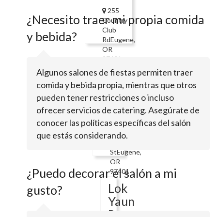
255
¿Necesito traer mi propia comida
Country
Club
y bebida?
RdEugene,
OR
97401
Algunos salones de fiestas permiten traer
Country
comida y bebida propia, mientras que otros
Club
pueden tener restricciones o incluso
Place
ofrecer servicios de catering. Asegúrate de
conocer las políticas específicas del salón
808
que estás considerando.
Pool
StEugene,
OR
¿Puedo decorar el salón a mi
97401
Lok
gusto?
Yaun
Restaurant