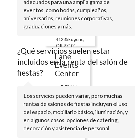
Hills
adecuados para una amplia gama de
Country
eventos, como bodas, cumpleaños,
aniversarios, reuniones corporativas,
Club
graduaciones y más.
Po Box
41285Eugene,
OR 97404
¿Qué servicios suelen estar
Lane
incluidos en la renta del salón de
Events
fiestas?
Center
796 W
13th
Los servicios pueden variar, pero muchas
AveEugene,
rentas de salones de fiestas incluyen el uso
OR 97402
del espacio, mobiliario básico, iluminación, y
Eugene
en algunos casos, opciones de catering,
Country
decoración y asistencia de personal.
Club