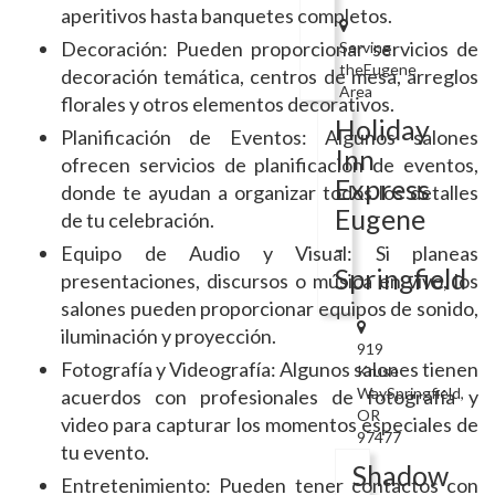
aperitivos hasta banquetes completos.
Decoración: Pueden proporcionar servicios de
Serving
theEugene
decoración temática, centros de mesa, arreglos
Area
florales y otros elementos decorativos.
Holiday
Planificación de Eventos: Algunos salones
Inn
ofrecen servicios de planificación de eventos,
Express
donde te ayudan a organizar todos los detalles
Eugene
de tu celebración.
-
Equipo de Audio y Visual: Si planeas
Springfield
presentaciones, discursos o música en vivo, los
salones pueden proporcionar equipos de sonido,
iluminación y proyección.
919
Fotografía y Videografía: Algunos salones tienen
Kruse
WaySpringfield,
acuerdos con profesionales de fotografía y
OR
video para capturar los momentos especiales de
97477
tu evento.
Shadow
Entretenimiento: Pueden tener contactos con