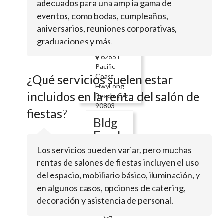
adecuados para una amplia gama de
CA 90807
eventos, como bodas, cumpleaños,
Sails
aniversarios, reuniones corporativas,
Restaurant
graduaciones y más.
6285 E
Pacific
¿Qué servicios suelen estar
Coast
HwyLong
incluidos en la renta del salón de
Beach, CA
90803
fiestas?
Bldg
Fund
Los servicios pueden variar, pero muchas
5155
rentas de salones de fiestas incluyen el uso
E
del espacio, mobiliario básico, iluminación, y
Pacific
Coast
en algunos casos, opciones de catering,
HwyLong
decoración y asistencia de personal.
Beach,
CA