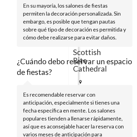
En su mayoría, los salones de fiestas
111
E
permiten la decoración personalizada. Sin
Ocean
embargo, es posible que tengan pautas
BlvdLong
sobre qué tipo de decoración es permitida y
Beach,
CA
cómo debe realizarse para evitar daños.
90802
Scottish
Rite
¿Cuándo debo reservar un espacio
Cathedral
de fiestas?
855
Es recomendable reservar con
Elm
AveLong
anticipación, especialmente si tienes una
Beach,
fecha específica en mente. Los salones
CA
populares tienden a llenarse rápidamente,
90813
así que es aconsejable hacer la reserva con
The
varios meses de anticipación para