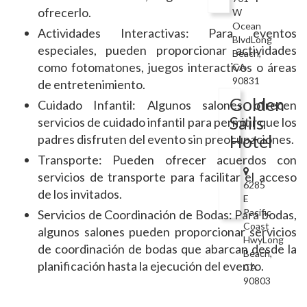
ofrecerlo.
W
Ocean
Actividades Interactivas: Para eventos
BlvdLong
especiales, pueden proporcionar actividades
Beach,
como fotomatones, juegos interactivos o áreas
CA
90831
de entretenimiento.
Golden
Cuidado Infantil: Algunos salones ofrecen
Sails
servicios de cuidado infantil para permitir que los
Hotel
padres disfruten del evento sin preocupaciones.
Transporte: Pueden ofrecer acuerdos con
servicios de transporte para facilitar el acceso
6285
de los invitados.
E
Pacific
Servicios de Coordinación de Bodas: Para bodas,
Coast
algunos salones pueden proporcionar servicios
HwyLong
de coordinación de bodas que abarcan desde la
Beach,
planificación hasta la ejecución del evento.
CA
90803