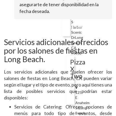
Reef
asegurarte de tener disponibilidad en la
fecha deseada.
880
S
Harbor
Scenic
DrLong
Servicios adicionales ofrecidos
Beach,
CA
por los salones de fiestas en
90802
Long Beach.
Pizza
X
Los servicios adicionales que suelen ofrecer los
Two
salones de fiestas en Long Beach, CA pueden variar
según el lugar y el tipo de evento, pero aquí tienes una
lista de posibles servicios que podrían estar
125
disponibles:
E
Anaheim
Servicios de Catering: Ofrecen opciones de
StLong
menús para todo tipo de eventos, desde
Beach,