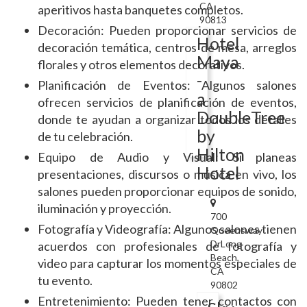
CA
aperitivos hasta banquetes completos.
90813
Decoración: Pueden proporcionar servicios de
Hotel
decoración temática, centros de mesa, arreglos
Maya
florales y otros elementos decorativos.
-
Planificación de Eventos: Algunos salones
a
ofrecen servicios de planificación de eventos,
DoubleTree
donde te ayudan a organizar todos los detalles
by
de tu celebración.
Hilton
Equipo de Audio y Visual: Si planeas
Hotel
presentaciones, discursos o música en vivo, los
salones pueden proporcionar equipos de sonido,
iluminación y proyección.
700
Fotografía y Videografía: Algunos salones tienen
Queensway
DrLong
acuerdos con profesionales de fotografía y
Beach,
video para capturar los momentos especiales de
CA
tu evento.
90802
Entretenimiento: Pueden tener contactos con