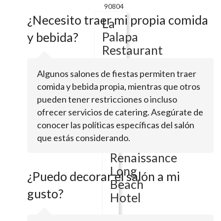
90804
¿Necesito traer mi propia comida
La
Palapa
y bebida?
Restaurant
Algunos salones de fiestas permiten traer
4020
comida y bebida propia, mientras que otros
E
pueden tener restricciones o incluso
Olympic
ofrecer servicios de catering. Asegúrate de
PlzLong
Beach,
conocer las políticas específicas del salón
CA
que estás considerando.
90803
Renaissance
Long
¿Puedo decorar el salón a mi
Beach
gusto?
Hotel