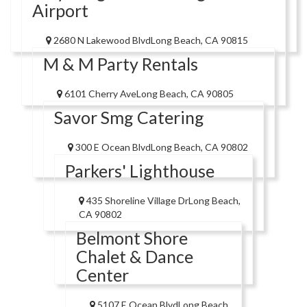
Airport
2680 N Lakewood BlvdLong Beach, CA 90815
M & M Party Rentals
6101 Cherry AveLong Beach, CA 90805
Savor Smg Catering
300 E Ocean BlvdLong Beach, CA 90802
Parkers' Lighthouse
435 Shoreline Village DrLong Beach,
CA 90802
Belmont Shore
Chalet & Dance
Center
5107 E Ocean BlvdLong Beach,