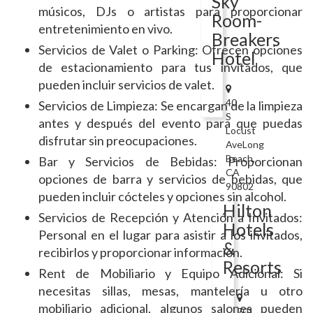
Sky
músicos, DJs o artistas para proporcionar
Room-
entretenimiento en vivo.
Breakers
Servicios de Valet o Parking: Ofrecen opciones
Hotel
de estacionamiento para tus invitados, que
pueden incluir servicios de valet.
40
Servicios de Limpieza: Se encargan de la limpieza
S
antes y después del evento para que puedas
Locust
disfrutar sin preocupaciones.
AveLong
Beach,
Bar y Servicios de Bebidas: Proporcionan
CA
opciones de barra y servicios de bebidas, que
90802
pueden incluir cócteles y opciones sin alcohol.
Hilton
Servicios de Recepción y Atención a Invitados:
Hotels
Personal en el lugar para asistir a los invitados,
&
recibirlos y proporcionar información.
Resorts
Rent de Mobiliario y Equipo Adicional: Si
necesitas sillas, mesas, mantelería u otro
mobiliario adicional, algunos salones pueden
701