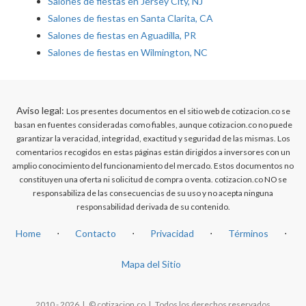
Salones de fiestas en Jersey City, NJ
Salones de fiestas en Santa Clarita, CA
Salones de fiestas en Aguadilla, PR
Salones de fiestas en Wilmington, NC
Aviso legal:
Los presentes documentos en el sitio web de cotizacion.co se
basan en fuentes consideradas como fiables, aunque cotizacion.co no puede
garantizar la veracidad, integridad, exactitud y seguridad de las mismas. Los
comentarios recogidos en estas páginas están dirigidos a inversores con un
amplio conocimiento del funcionamiento del mercado. Estos documentos no
constituyen una oferta ni solicitud de compra o venta. cotizacion.co NO se
responsabiliza de las consecuencias de su uso y no acepta ninguna
responsabilidad derivada de su contenido.
Home
⋅
Contacto
⋅
Privacidad
⋅
Términos
⋅
Mapa del Sitio
2010 - 2026 | © cotizacion.co | Todos los derechos reservados