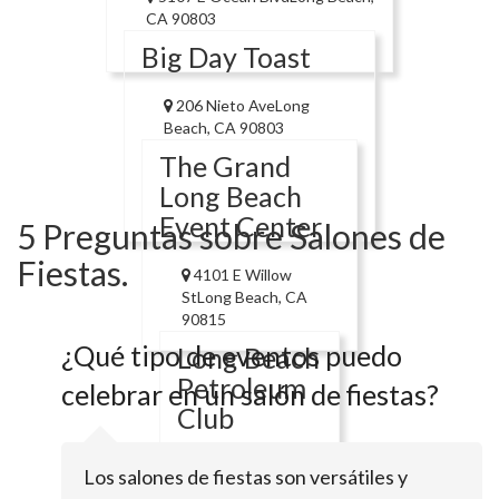
CA 90803
Big Day Toast
206 Nieto AveLong
Beach, CA 90803
The Grand
Long Beach
Event Center
5 Preguntas sobre Salones de
Fiestas.
4101 E Willow
StLong Beach, CA
90815
¿Qué tipo de eventos puedo
Long Beach
Petroleum
celebrar en un salón de fiestas?
Club
3636 Linden
Los salones de fiestas son versátiles y
AveLong Beach,