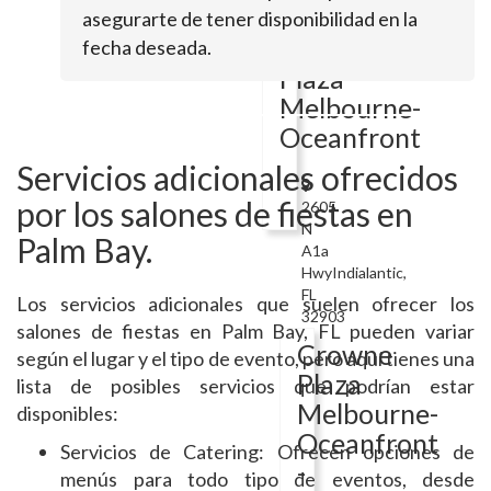
32904
asegurarte de tener disponibilidad en la
Crowne
fecha deseada.
Plaza
Melbourne-
Oceanfront
Servicios adicionales ofrecidos
por los salones de fiestas en
2605
N
Palm Bay.
A1a
HwyIndialantic,
FL
Los servicios adicionales que suelen ofrecer los
32903
salones de fiestas en Palm Bay, FL pueden variar
Crowne
según el lugar y el tipo de evento, pero aquí tienes una
Plaza
lista de posibles servicios que podrían estar
Melbourne-
disponibles:
Oceanfront
Servicios de Catering: Ofrecen opciones de
-
menús para todo tipo de eventos, desde