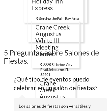
Holiday Inn
Express
Serving thePalm Bay Area
Crane Creek
Augustus
White III
Meeting
5 Preguntas sobre Salones de
Center
Fiestas.
2225 S Harbor City
BlvdMelbourne, FL
32901
¿Qué tipo de eventos puedo
Crane
celebrar en un salón de fiestas?
Creek
Augustus
White III
Los salones de fiestas son versátiles y
Meeting