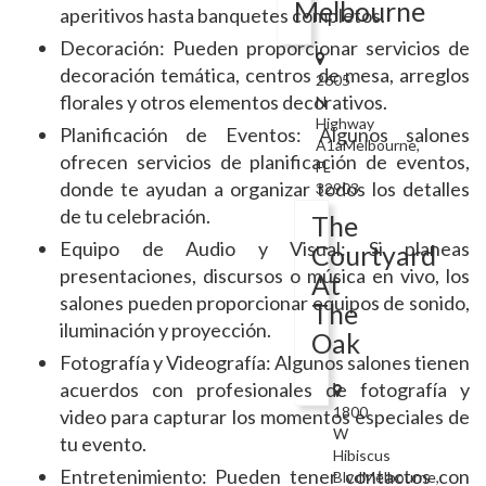
Melbourne
aperitivos hasta banquetes completos.
Decoración: Pueden proporcionar servicios de
decoración temática, centros de mesa, arreglos
2605
florales y otros elementos decorativos.
N
Highway
Planificación de Eventos: Algunos salones
A1aMelbourne,
ofrecen servicios de planificación de eventos,
FL
donde te ayudan a organizar todos los detalles
32903
de tu celebración.
The
Equipo de Audio y Visual: Si planeas
Courtyard
presentaciones, discursos o música en vivo, los
At
salones pueden proporcionar equipos de sonido,
The
iluminación y proyección.
Oak
Fotografía y Videografía: Algunos salones tienen
acuerdos con profesionales de fotografía y
1800
video para capturar los momentos especiales de
W
tu evento.
Hibiscus
Entretenimiento: Pueden tener contactos con
BlvdMelbourne,