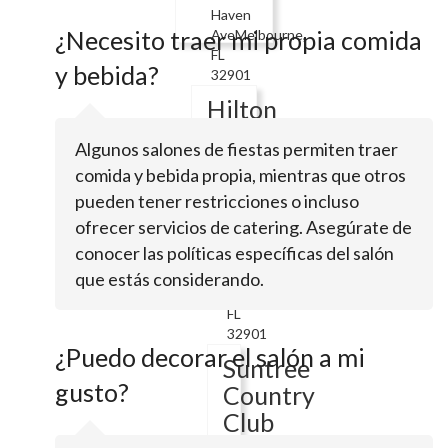
Haven
¿Necesito traer mi propia comida
AveMelbourne,
FL
y bebida?
32901
Hilton
Hotels
Algunos salones de fiestas permiten traer
&
comida y bebida propia, mientras que otros
Resorts
pueden tener restricciones o incluso
ofrecer servicios de catering. Asegúrate de
conocer las políticas específicas del salón
200
Rialto
que estás considerando.
PlMelbourne,
FL
32901
¿Puedo decorar el salón a mi
Suntree
gusto?
Country
Club