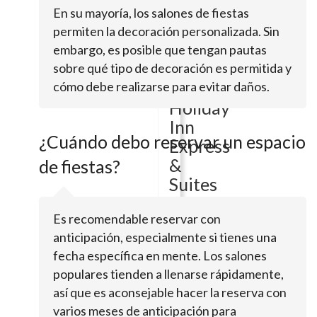
En su mayoría, los salones de fiestas
901
permiten la decoración personalizada. Sin
Pegasus
embargo, es posible que tengan pautas
CtMelbourne,
sobre qué tipo de decoración es permitida y
FL
32901
cómo debe realizarse para evitar daños.
Holiday
Inn
¿Cuándo debo reservar un espacio
Express
&
de fiestas?
Suites
West
Es recomendable reservar con
Melbourne
anticipación, especialmente si tienes una
fecha específica en mente. Los salones
2255
populares tienden a llenarse rápidamente,
Coastal
así que es aconsejable hacer la reserva con
LnMelbourne,
varios meses de anticipación para
FL