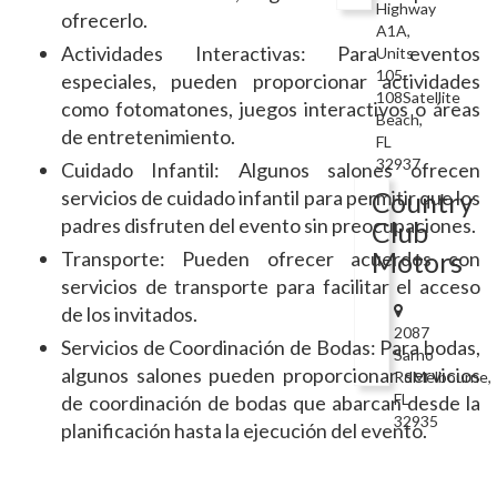
Highway
ofrecerlo.
A1A,
Actividades Interactivas: Para eventos
Units
105-
especiales, pueden proporcionar actividades
108Satellite
como fotomatones, juegos interactivos o áreas
Beach,
de entretenimiento.
FL
32937
Cuidado Infantil: Algunos salones ofrecen
servicios de cuidado infantil para permitir que los
Country
padres disfruten del evento sin preocupaciones.
Club
Motors
Transporte: Pueden ofrecer acuerdos con
servicios de transporte para facilitar el acceso
de los invitados.
2087
Servicios de Coordinación de Bodas: Para bodas,
Sarno
algunos salones pueden proporcionar servicios
RdMelbourne,
FL
de coordinación de bodas que abarcan desde la
32935
planificación hasta la ejecución del evento.