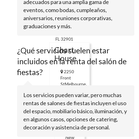
adecuados para una amplia gama de
Center
eventos, como bodas, cumpleaños,
aniversarios, reuniones corporativas,
2222 S Harbor
graduaciones y más.
City
BlvdMelbourne,
FL 32901
Chart
¿Qué servicios suelen estar
House
incluidos en la renta del salón de
fiestas?
2250
Front
StMelbourne,
FL 32901
Los servicios pueden variar, pero muchas
The
rentas de salones de fiestas incluyen el uso
Gallery
del espacio, mobiliario básico, iluminación, y
Nightclub
en algunos casos, opciones de catering,
decoración y asistencia de personal.
701 E
New