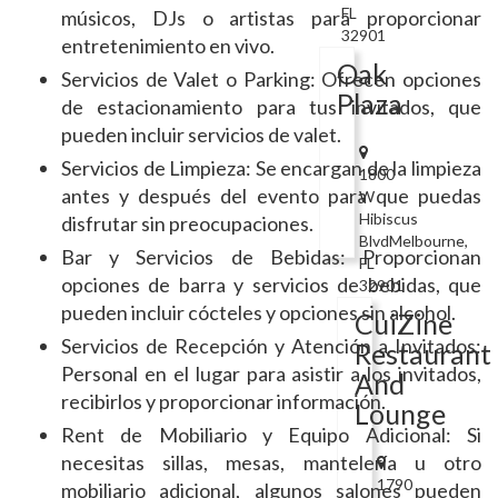
FL
músicos, DJs o artistas para proporcionar
32901
entretenimiento en vivo.
Oak
Servicios de Valet o Parking: Ofrecen opciones
Plaza
de estacionamiento para tus invitados, que
pueden incluir servicios de valet.
Servicios de Limpieza: Se encargan de la limpieza
1800
antes y después del evento para que puedas
W
Hibiscus
disfrutar sin preocupaciones.
BlvdMelbourne,
Bar y Servicios de Bebidas: Proporcionan
FL
opciones de barra y servicios de bebidas, que
32901
pueden incluir cócteles y opciones sin alcohol.
CuiZine
Servicios de Recepción y Atención a Invitados:
Restaurant
Personal en el lugar para asistir a los invitados,
And
recibirlos y proporcionar información.
Lounge
Rent de Mobiliario y Equipo Adicional: Si
necesitas sillas, mesas, mantelería u otro
1790
mobiliario adicional, algunos salones pueden