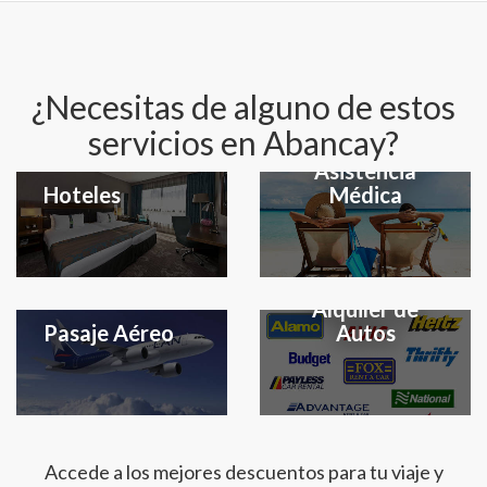
¿Necesitas de alguno de estos
servicios en Abancay?
Seguro y
Asistencia
Hoteles
Médica
Alquiler de
Pasaje Aéreo
Autos
Accede a los mejores descuentos para tu viaje y