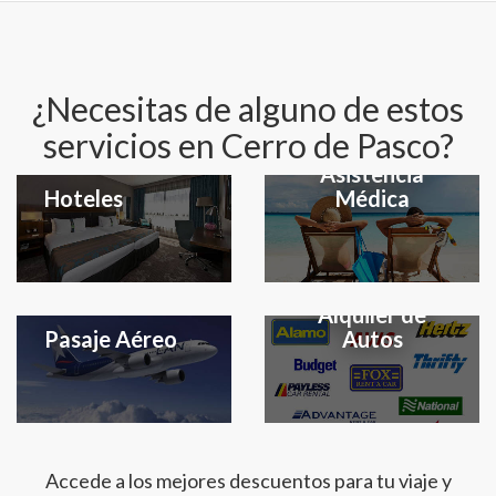
¿Necesitas de alguno de estos
servicios en Cerro de Pasco?
Seguro y
Asistencia
Hoteles
Médica
Alquiler de
Pasaje Aéreo
Autos
Accede a los mejores descuentos para tu viaje y