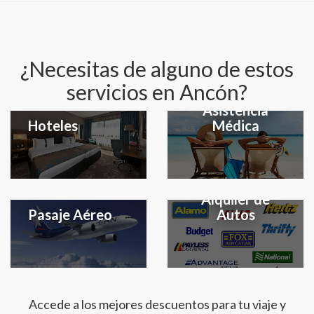
¿Necesitas de alguno de estos
servicios en Ancón?
Seguro y
Asistencia
Hoteles
Médica
Alquiler de
Pasaje Aéreo
Autos
Accede a los mejores descuentos para tu viaje y