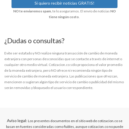
NO te enviaremos spam
, te lo aseguramos. El envío de noticias
NO
tiene ningún costo
.
¿Dudas o consultas?
Evite ser estafado y NO realize ninguna transacción de cambio de moneda
extranjera con personas desconocidas que se contacte a través de internet o
cualquier otro medio virtual. Cotizacion.co sólo propociona el valor promedio
de la moneda extranjera, pero NO ofrece ni recomienda ningún tipo de
servicio de cambio de moneda extranjera. Las publicaciones que ofrezcan,
mencionen o sugieran algún tipo de servicio de cambio o publicidad del mismo
serán removidas y bloqueado el usuario correspondiente.
Aviso legal:
Los presentes documentos en el sitio web de cotizacion.co se
basan en fuentes consideradas como fiables, aunque cotizacion.co no puede