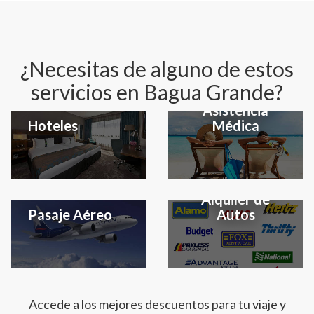
¿Necesitas de alguno de estos
servicios en Bagua Grande?
Seguro y
Asistencia
Hoteles
Médica
Alquiler de
Pasaje Aéreo
Autos
Accede a los mejores descuentos para tu viaje y