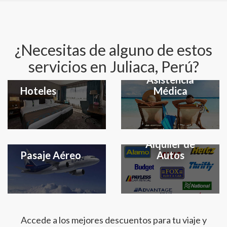
¿Necesitas de alguno de estos
servicios en Juliaca, Perú?
Seguro y
Asistencia
Hoteles
Médica
Alquiler de
Pasaje Aéreo
Autos
Accede a los mejores descuentos para tu viaje y