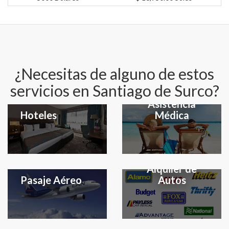
¿Necesitas de alguno de estos
servicios en Santiago de Surco?
Seguro y
Asistencia
Hoteles
Médica
Alquiler de
Pasaje Aéreo
Autos