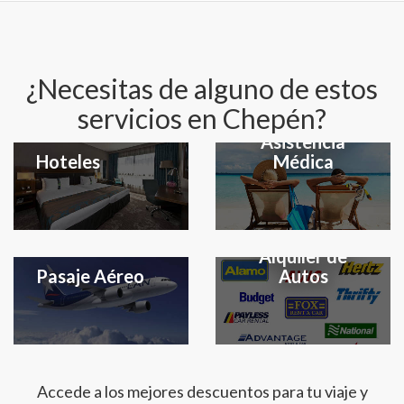
¿Necesitas de alguno de estos
servicios en Chepén?
Seguro y
Asistencia
Hoteles
Médica
Alquiler de
Pasaje Aéreo
Autos
Accede a los mejores descuentos para tu viaje y