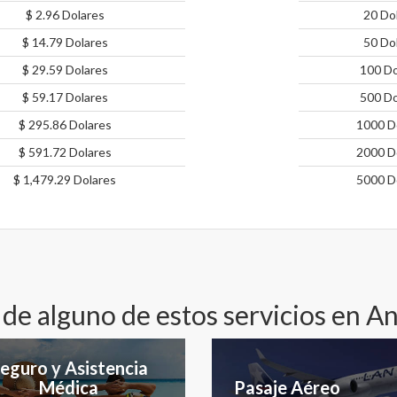
$ 2.96 Dolares
20 Do
$ 14.79 Dolares
50 Do
$ 29.59 Dolares
100 Do
$ 59.17 Dolares
500 Do
$ 295.86 Dolares
1000 D
$ 591.72 Dolares
2000 D
$ 1,479.29 Dolares
5000 D
 de alguno de estos servicios en A
eguro y Asistencia
Médica
Pasaje Aéreo