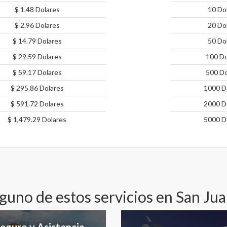
$ 1.48 Dolares
10 Do
$ 2.96 Dolares
20 Do
$ 14.79 Dolares
50 Do
$ 29.59 Dolares
100 Do
$ 59.17 Dolares
500 Do
$ 295.86 Dolares
1000 D
$ 591.72 Dolares
2000 D
$ 1,479.29 Dolares
5000 D
lguno de estos servicios en San Jua
eguro y Asistencia