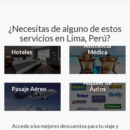
¿Necesitas de alguno de estos
servicios en Lima, Perú?
Seguro y
Asistencia
Hoteles
Médica
Alquiler de
Pasaje Aéreo
Autos
Accede a los mejores descuentos para tu viaje y