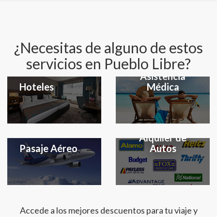
¿Necesitas de alguno de estos
servicios en Pueblo Libre?
Seguro y
Asistencia
Hoteles
Médica
Alquiler de
Pasaje Aéreo
Autos
Accede a los mejores descuentos para tu viaje y