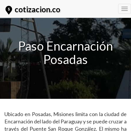
cotizacion.co
Tog
nav
Paso Encarnación
Posadas
Ubicado en Posadas, Misiones limita con la ciudad de
Encarnación del lado del Paraguay y se puede cruzar a
través del Puente San Roque González. El mismo ha