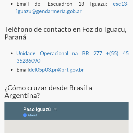
Email del Escuadrón 13 Iguazu:
esc13-
iguazu@gendarmeria.gob.ar
Teléfono de contacto en Foz do Iguaçu,
Paraná
Unidade Operacional na BR 277 +(55) 45
35286090
Email
del05p03.pr@prf.gov.br
¿Cómo cruzar desde Brasil a
Argentina?