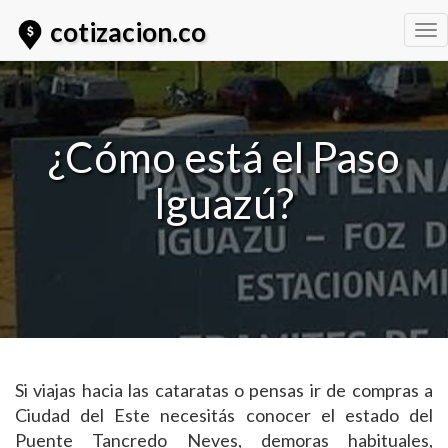
cotizacion.co
Tog
nav
¿Cómo está el Paso
Iguazú?
Si viajas hacia las cataratas o pensas ir de compras a
Ciudad del Este necesitás conocer el estado del
Puente Tancredo Neves, demoras habituales,